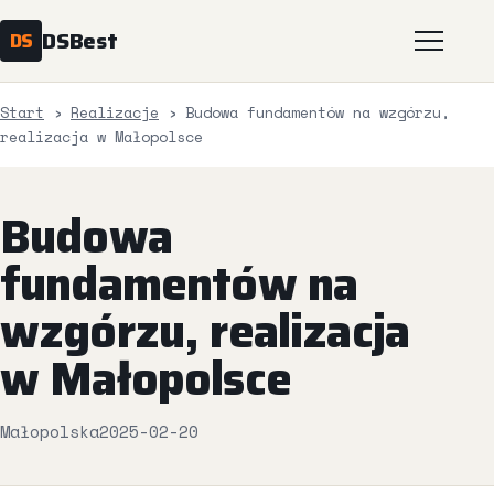
DSBest
DS
Start
›
Realizacje
›
Budowa fundamentów na wzgórzu,
Start
realizacja w Małopolsce
Usługi
Budowa
Geodezja
fundamentów na
Realizacje
wzgórzu, realizacja
w Małopolsce
Galeria
Kontakt
Małopolska
2025-02-20