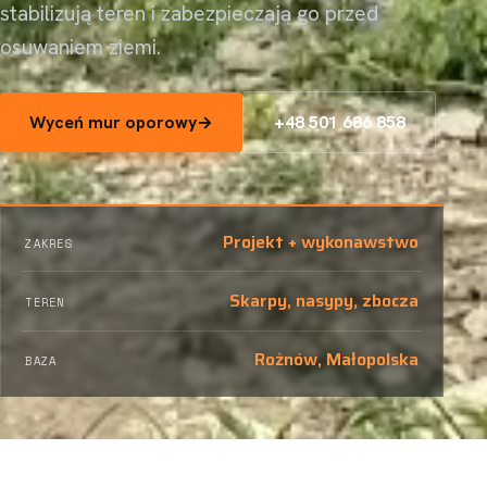
stabilizują teren i zabezpieczają go przed
osuwaniem ziemi.
Wyceń mur oporowy
+48 501 686 858
Projekt + wykonawstwo
ZAKRES
Skarpy, nasypy, zbocza
TEREN
Rożnów, Małopolska
BAZA