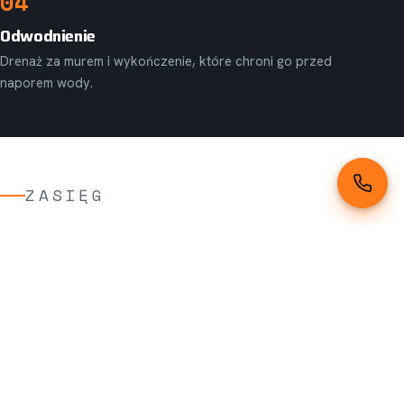
04
Odwodnienie
Drenaż za murem i wykończenie, które chroni go przed
naporem wody.
ZASIĘG
Gdzie działamy
Mury oporowe budujemy w całej Małopolsce, ze
szczególnym naciskiem na tereny górskie i
pagórkowate: okolice Nowego Sącza, Rożnowa i
Tarnowa, ale też Podhale i zachód regionu.