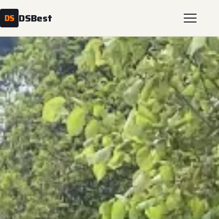
DSBest
DS
Start
Usługi
Geodezja
Realizacje
Galeria
Kontakt