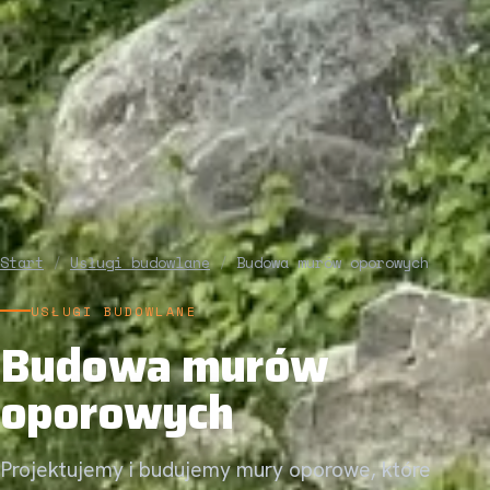
Start
/
Usługi budowlane
/
Budowa murów oporowych
USŁUGI BUDOWLANE
Budowa murów
oporowych
Projektujemy i budujemy mury oporowe, które