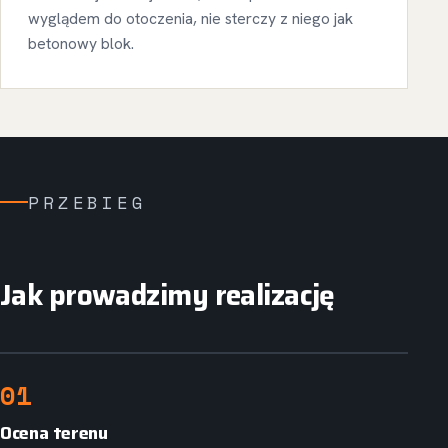
wyglądem do otoczenia, nie sterczy z niego jak
betonowy blok.
PRZEBIEG
Jak prowadzimy realizację
01
Ocena terenu